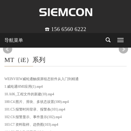
☎️ 156 6560 6222
导航菜单
Toggle
navigat
MT（iE）系列
WEINVIEW威纶通触摸屏组态软件从入门到精通
1.威纶通HMI应用(1).mp4
10.A06_工程文件的新建(10).mp4
100.C4.图片、滑块、多状态设置(100).mp4
101.C5.报警时间登录、报警条(101).mp4
102.C6.报警显示、事件显示(102).mp4
103.C7.资料取样、趋势图(103).mp4