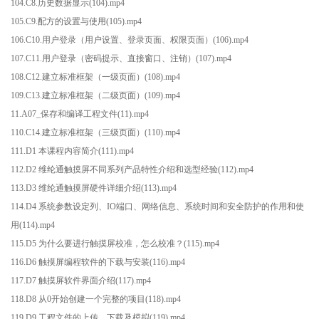
104.C8.历史数据显示(104).mp4
105.C9.配方的设置与使用(105).mp4
106.C10.用户登录（用户设置、登录页面、权限页面）(106).mp4
107.C11.用户登录（密码提示、直接窗口、注销）(107).mp4
108.C12.建立标准框架（一级页面）(108).mp4
109.C13.建立标准框架（二级页面）(109).mp4
11.A07_保存和编译工程文件(11).mp4
110.C14.建立标准框架（三级页面）(110).mp4
111.D1 本课程内容简介(111).mp4
112.D2 维纶通触摸屏不同系列产品特性介绍和选型经验(112).mp4
113.D3 维纶通触摸屏硬件详细介绍(113).mp4
114.D4 系统参数设定列、IO端口、网络信息、系统时间和安全防护的作用和使
用(114).mp4
115.D5 为什么要进行触摸屏校准，怎么校准？(115).mp4
116.D6 触摸屏编程软件的下载与安装(116).mp4
117.D7 触摸屏软件界面介绍(117).mp4
118.D8 从0开始创建一个完整的项目(118).mp4
119.D9 工程文件的上传、下载及模拟(119).mp4