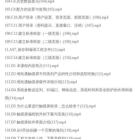
104.C8.历史数据显示(104).mp4
105.C9.配方的设置与使用(105).mp4
106.C10.用户登录（用户设置、登录页面、权限页面）(106).mp4
107.C11.用户登录（密码提示、直接窗口、注销）(107).mp4
108.C12.建立标准框架（一级页面）(108).mp4
109.C13.建立标准框架（二级页面）(109).mp4
11.A07_保存和编译工程文件(11).mp4
110.C14.建立标准框架（三级页面）(110).mp4
111.D1 本课程内容简介(111).mp4
112.D2 维纶通触摸屏不同系列产品特性介绍和选型经验(112).mp4
113.D3 维纶通触摸屏硬件详细介绍(113).mp4
114.D4 系统参数设定列、IO端口、网络信息、系统时间和安全防护的作用和使
用(114).mp4
115.D5 为什么要进行触摸屏校准，怎么校准？(115).mp4
116.D6 触摸屏编程软件的下载与安装(116).mp4
117.D7 触摸屏软件界面介绍(117).mp4
118.D8 从0开始创建一个完整的项目(118).mp4
119.D9 工程文件的上传、下载及模拟(119).mp4