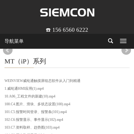
☎️ 156 6560 6222
导航菜单
Toggle
navigat
MT（iP）系列
WEINVIEW威纶通触摸屏组态软件从入门到精通
1.威纶通HMI应用(1).mp4
10.A06_工程文件的新建(10).mp4
100.C4.图片、滑块、多状态设置(100).mp4
101.C5.报警时间登录、报警条(101).mp4
102.C6.报警显示、事件显示(102).mp4
103.C7.资料取样、趋势图(103).mp4