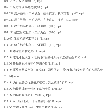
104.C8.历史数据显示(104).mp4
105.C9.配方的设置与使用(105).mp4
106.C10.用户登录（用户设置、登录页面、权限页面）(106).mp4
107.C11.用户登录（密码提示、直接窗口、注销）(107).mp4
108.C12.建立标准框架（一级页面）(108).mp4
109.C13.建立标准框架（二级页面）(109).mp4
11.A07_保存和编译工程文件(11).mp4
110.C14.建立标准框架（三级页面）(110).mp4
111.D1 本课程内容简介(111).mp4
112.D2 维纶通触摸屏不同系列产品特性介绍和选型经验(112).mp4
113.D3 维纶通触摸屏硬件详细介绍(113).mp4
114.D4 系统参数设定列、IO端口、网络信息、系统时间和安全防护的作用和使
用(114).mp4
115.D5 为什么要进行触摸屏校准，怎么校准？(115).mp4
116.D6 触摸屏编程软件的下载与安装(116).mp4
117.D7 触摸屏软件界面介绍(117).mp4
118.D8 从0开始创建一个完整的项目(118).mp4
119.D9 工程文件的上传、下载及模拟(119).mp4