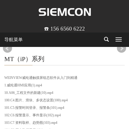
☎️ 156 6560 6222
导航菜单
Toggle
navigat
MT（iP）系列
WEINVIEW威纶通触摸屏组态软件从入门到精通
1.威纶通HMI应用(1).mp4
10.A06_工程文件的新建(10).mp4
100.C4.图片、滑块、多状态设置(100).mp4
101.C5.报警时间登录、报警条(101).mp4
102.C6.报警显示、事件显示(102).mp4
103.C7.资料取样、趋势图(103).mp4